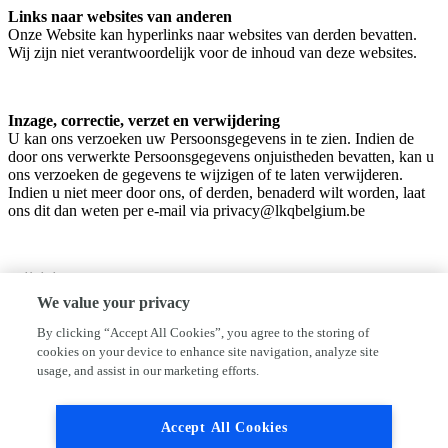
Links naar websites van anderen
Onze Website kan hyperlinks naar websites van derden bevatten.
Wij zijn niet verantwoordelijk voor de inhoud van deze websites.
Inzage, correctie, verzet en verwijdering
U kan ons verzoeken uw Persoonsgegevens in te zien. Indien de
door ons verwerkte Persoonsgegevens onjuistheden bevatten, kan u
ons verzoeken de gegevens te wijzigen of te laten verwijderen.
Indien u niet meer door ons, of derden, benaderd wilt worden, laat
ons dit dan weten per e-mail via privacy@lkqbelgium.be
Wijzigingen
Deze Privacy Policy kan door ons altijd en zonder aankondiging
We value your privacy
worden gewijzigd. Zulke gewijzigde voorwaarden zijn van kracht
vanaf het moment dat deze worden weergegeven op de Website. Wij
By clicking “Accept All Cookies”, you agree to the storing of
adviseren u daarom regelmatig deze Privacy Policy na te lezen op
cookies on your device to enhance site navigation, analyze site
eventuele wijzigingen.
usage, and assist in our marketing efforts.
Accept All Cookies